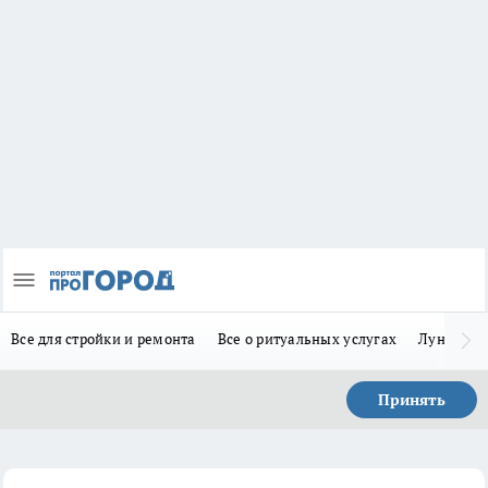
Все для стройки и ремонта
Все о ритуальных услугах
Лунно-по
Принять