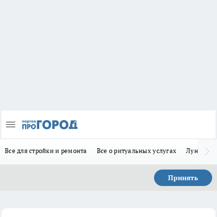
Все для стройки и ремонта
Все о ритуальных услугах
Лунно-по
Принять