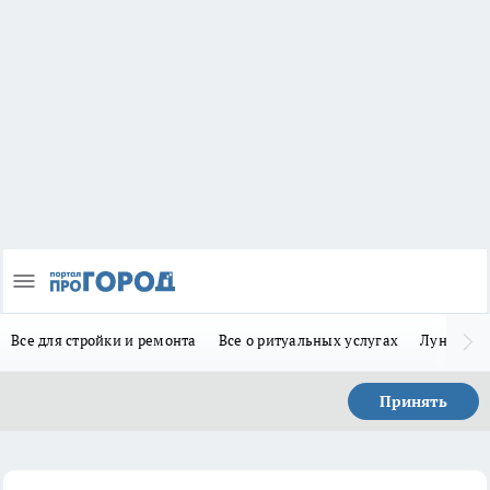
Все для стройки и ремонта
Все о ритуальных услугах
Лунно-по
Принять