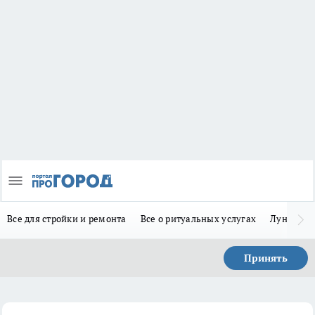
Все для стройки и ремонта
Все о ритуальных услугах
Лунно-по
Принять