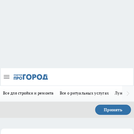
Все для стройки и ремонта
Все о ритуальных услугах
Лунно-по
Принять