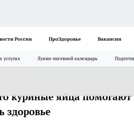
вости России
ПроЗдоровье
Вакансии
х услугах
Лунно-посевной календарь
Подгото
то куриные яйца помогают
ь здоровье