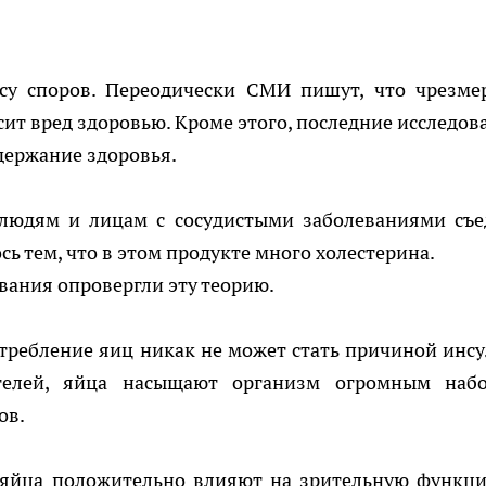
су споров. Переодически СМИ пишут, что чрезме
сит вред здоровью. Кроме этого, последние исследов
держание здоровья.
юдям и лицам с сосудистыми заболеваниями съе
сь тем, что в этом продукте много холестерина.
ования опровергли эту теорию.
отребление яиц никак не может стать причиной инсу
телей, яйца насыщают организм огромным наб
ов.
 яйца положительно влияют на зрительную функци