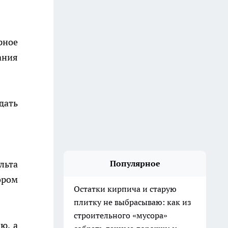
рное
ания
дать
льта
Популярное
ором
Остатки кирпича и старую
плитку не выбрасываю: как из
строительного «мусора»
ю, а