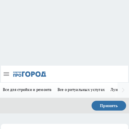
Все для стройки и ремонта
Все о ритуальных услугах
Лунно-по
Принять