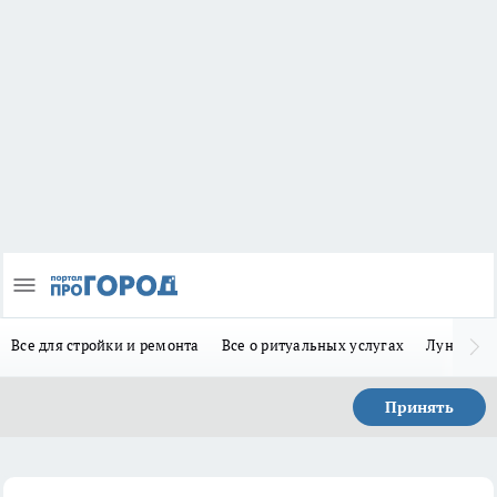
Все для стройки и ремонта
Все о ритуальных услугах
Лунно-по
Принять