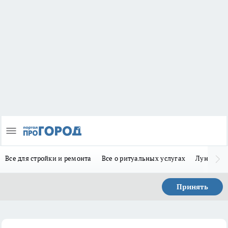
Все для стройки и ремонта
Все о ритуальных услугах
Лунно-по
Принять