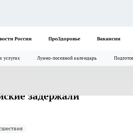
вости России
ПроЗдоровье
Вакансии
х услугах
Лунно-посевной календарь
Подгото
йские задержали
сшествия