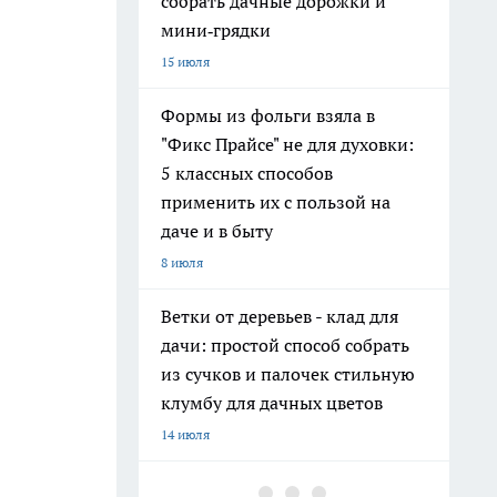
собрать дачные дорожки и
мини‑грядки
15 июля
Формы из фольги взяла в
"Фикс Прайсе" не для духовки:
5 классных способов
применить их с пользой на
даче и в быту
8 июля
Ветки от деревьев - клад для
дачи: простой способ собрать
из сучков и палочек стильную
клумбу для дачных цветов
14 июля
Хватит поливать грядки из