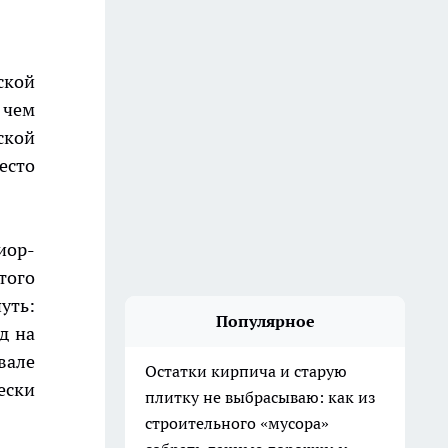
ской
 чем
ской
есто
иор-
того
уть:
Популярное
д на
вале
Остатки кирпича и старую
ески
плитку не выбрасываю: как из
строительного «мусора»