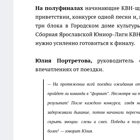
На полуфиналах
начинающие КВН-щик
приветствии, конкурсе одной песни и,
три блока в Городском доме культур
Сборная Ярославской Юниор-Лиги КВН «
нужно усиленно готовиться к финалу.
Юлия Портретова,
руководитель «
впечатлениях от поездки.
На протяжении всей поездки ожидания от
—
пройдет ли команда в "формат". Несмотря на т
результат! После каждого конкурса, глядя н
задерживали дыхание, потом начинали пересч
скрыть эмоции: слезы и смех. Победы в пол
более!
говорит Юлия.
—