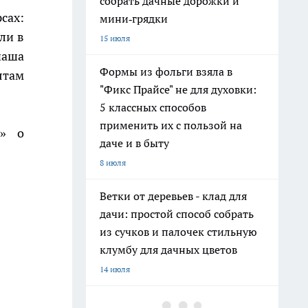
собрать дачные дорожки и
сах:
мини‑грядки
ли в
15 июля
наша
Формы из фольги взяла в
ятам
"Фикс Прайсе" не для духовки:
5 классных способов
применить их с пользой на
у» о
даче и в быту
8 июля
Ветки от деревьев - клад для
дачи: простой способ собрать
из сучков и палочек стильную
клумбу для дачных цветов
14 июля
Хватит поливать грядки из