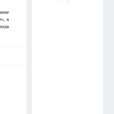
пластиковых бочек: умные
дачники нашли им замену -
ание
полив удобнее и быстрее
», а
19 июля
рода
На полках они неприметны: 11
нужных вещей из Fix Price, о
которых мало кто знает -
незаменимы в быту
13 июля
Завязей много, а урожая нет:
чем подкормить огурцы в
июле, чтобы кусты ломились
от зеленцов
14 июля