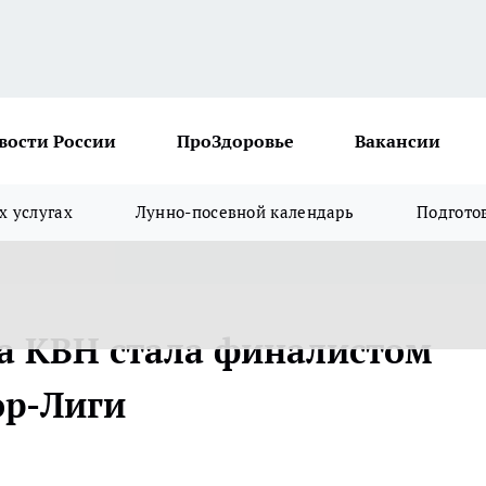
вости России
ПроЗдоровье
Вакансии
х услугах
Лунно-посевной календарь
Подгото
а КВН стала финалистом
ор-Лиги