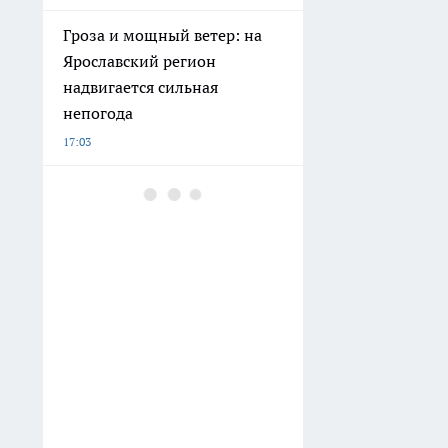
Гроза и мощный ветер: на
Ярославский регион
надвигается сильная
непогода
17:03
Как отвечать на вопрос "Как
дела?": выучила эти фразы
— теперь столько удачи, что
даже куры не клюют
16:39
В Ярославле аукцион по
продаже отеля Azimut за
723,9 млн не состоялся
16:22