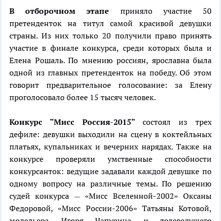
В отборочном этапе
приняло участие 50
претенденток на титул самой красивой девушки
страны. Из них только 20 получили право принять
участие в финале конкурса, среди которых была и
Елена Рошаль. По мнению россиян, ярославна была
одной из главных претенденток на победу. Об этом
говорит предварительное голосование: за Елену
проголосовало более 15 тысяч человек.
Конкурс "Мисс Россия-2015"
состоял из трех
дефиле: девушки выходили на сцену в коктейльных
платьях, купальниках и вечерних нарядах. Также на
конкурсе проверяли умственные способности
конкурсанток: ведущие задавали каждой девушке по
одному вопросу на различные темы. По решению
судей конкурса
«Мисс Вселенной-2002» Оксаны
—
Федоровой, «Мисс России-2006» Татьяны Котовой,
модельера Игоря Чапурина и телеведущего