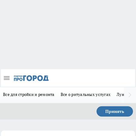
Все для стройки и ремонта
Все о ритуальных услугах
Лунно-по
Принять