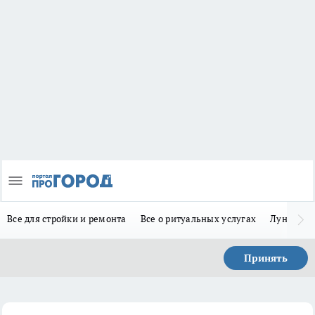
Все для стройки и ремонта
Все о ритуальных услугах
Лунно-по
Принять