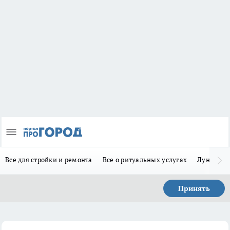
Все для стройки и ремонта
Все о ритуальных услугах
Лунно-по
Принять