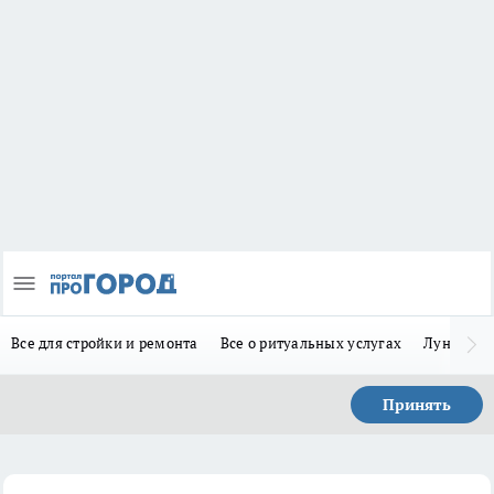
Все для стройки и ремонта
Все о ритуальных услугах
Лунно-по
Принять