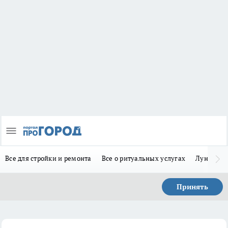
Все для стройки и ремонта
Все о ритуальных услугах
Лунно-по
Принять