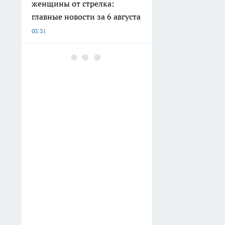
женщины от стрелка:
главные новости за 6 августа
03:31
В аэропортах Калуги и
Ярославля возобновили
прием и выпуск самолетов
03:01
Одна ложка в барабан — и
махровые полотенца снова
как пух: забудьте про
кондиционер
03:01
Вес стоит на месте из-за
щитовидки: сдайте эти три
анализа вместо