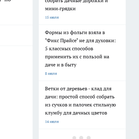
собрать дачные дорожки и
мини‑грядки
15 июля
Формы из фольги взяла в
"Фикс Прайсе" не для духовки:
5 классных способов
применить их с пользой на
даче и в быту
8 июля
Ветки от деревьев - клад для
дачи: простой способ собрать
из сучков и палочек стильную
клумбу для дачных цветов
14 июля
Хватит поливать грядки из