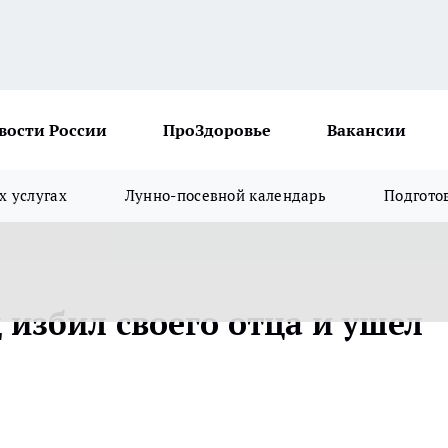
вости России
ПроЗдоровье
Вакансии
х услугах
Лунно-посевной календарь
Подгото
 избил своего отца и ушел