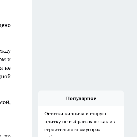
дено
ежду
ом и
я не
дной
Популярное
мой,
Остатки кирпича и старую
плитку не выбрасываю: как из
строительного «мусора»
м по