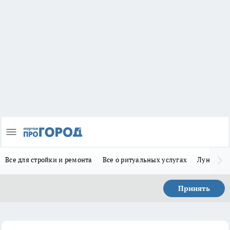
Все для стройки и ремонта
Все о ритуальных услугах
Лунно-по
Принять