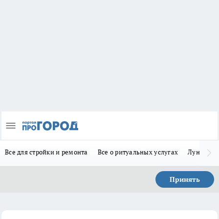
Все для стройки и ремонта
Все о ритуальных услугах
Лунно-по
Принять