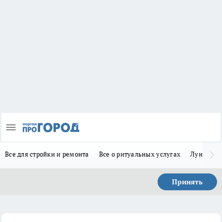
Все для стройки и ремонта
Все о ритуальных услугах
Лунно-по
Принять