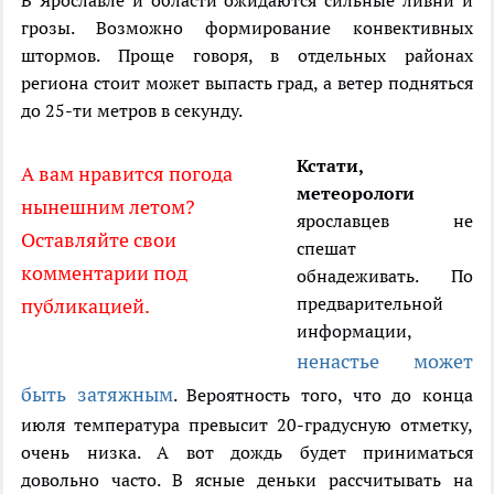
В Ярославле и области ожидаются сильные ливни и
грозы. Возможно формирование конвективных
штормов. Проще говоря, в отдельных районах
региона стоит может выпасть град, а ветер подняться
до 25-ти метров в секунду.
Кстати,
А вам нравится погода
метеорологи
нынешним летом?
ярославцев не
Оставляйте свои
спешат
комментарии под
обнадеживать. По
предварительной
публикацией.
информации,
ненастье может
быть затяжным
. Вероятность того, что до конца
июля температура превысит 20-градусную отметку,
очень низка. А вот дождь будет приниматься
довольно часто. В ясные деньки рассчитывать на