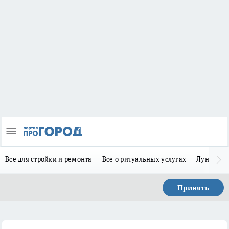
Все для стройки и ремонта
Все о ритуальных услугах
Лунно-по
Принять