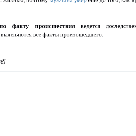
с жизнью, поэтому
мужчина умер
еще до того, как в
по факту происшествия
ведется доследстве
 выясняются все факты произошедшего.