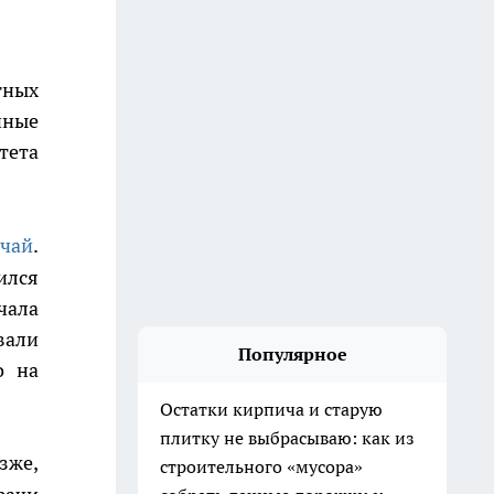
тных
нные
тета
учай
.
ился
чала
вали
Популярное
о на
Остатки кирпича и старую
плитку не выбрасываю: как из
зже,
строительного «мусора»