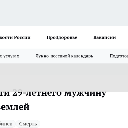
вости России
ПроЗдоровье
Вакансии
х услугах
Лунно-посевной календарь
Подгото
сти 29-летнего мужчину
землей
бинск
Смерть