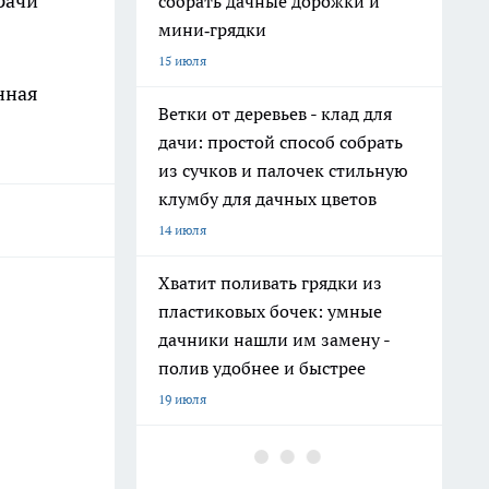
рачи
собрать дачные дорожки и
мини‑грядки
15 июля
нная
Ветки от деревьев - клад для
дачи: простой способ собрать
из сучков и палочек стильную
клумбу для дачных цветов
14 июля
Хватит поливать грядки из
пластиковых бочек: умные
дачники нашли им замену -
полив удобнее и быстрее
19 июля
На полках они неприметны: 11
нужных вещей из Fix Price, о