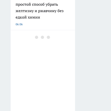
простой способ убрать
желтизну и ржавчину без
едкой химии
06:06
В Переславле-Залесском до
конца года откроют центры
гемодиализа и онкопомощи
06:03
Туалетная бумага уходит в
прошлое: вот что
используют вместо нее в
развитых странах
05:31
Забудьте про ловушки и