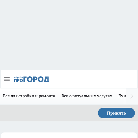
Все для стройки и ремонта
Все о ритуальных услугах
Лунно-по
Принять