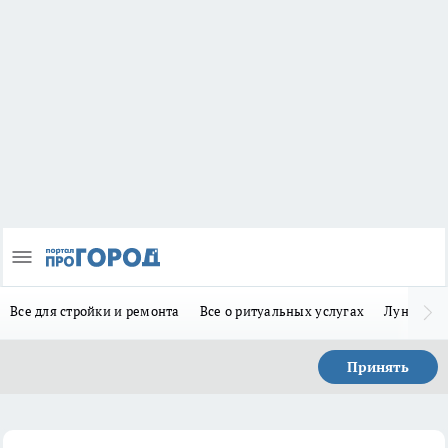
Все для стройки и ремонта
Все о ритуальных услугах
Лунно-по
Принять