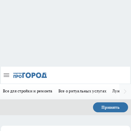
Все для стройки и ремонта
Все о ритуальных услугах
Лунно-по
Принять