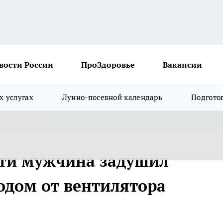
вости России
ПроЗдоровье
Вакансии
х услугах
Лунно-посевной календарь
Подгото
сти мужчина задушил
дом от вентилятора