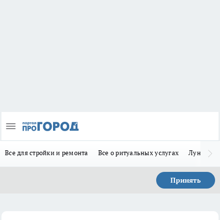
Все для стройки и ремонта
Все о ритуальных услугах
Лунно-по
Принять