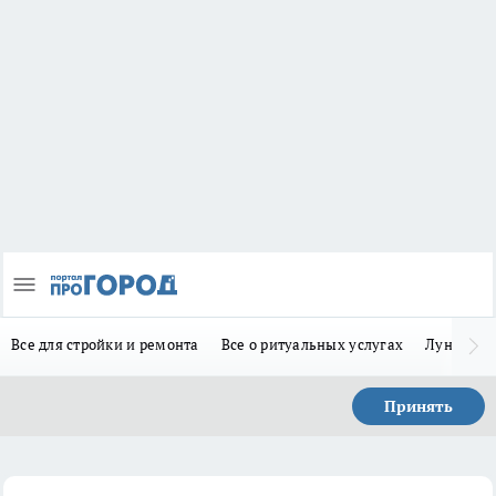
Все для стройки и ремонта
Все о ритуальных услугах
Лунно-по
Принять