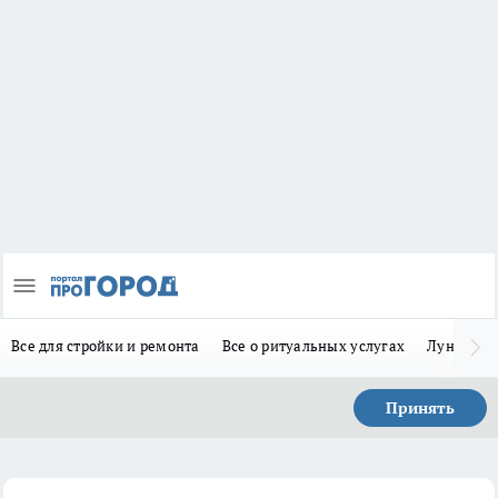
Все для стройки и ремонта
Все о ритуальных услугах
Лунно-по
Принять