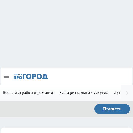
Все для стройки и ремонта
Все о ритуальных услугах
Лунно-по
Принять