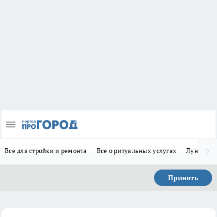
Все для стройки и ремонта
Все о ритуальных услугах
Лунно-по
Принять