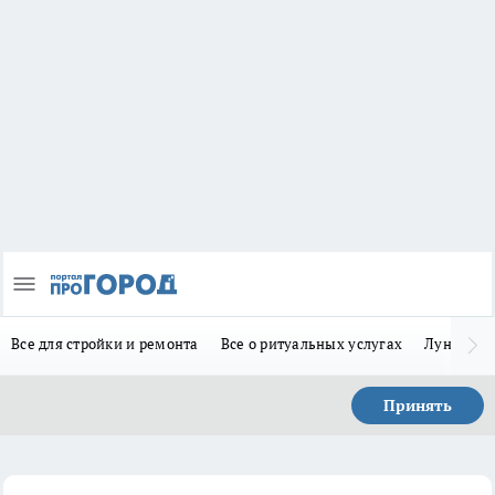
Все для стройки и ремонта
Все о ритуальных услугах
Лунно-по
Принять