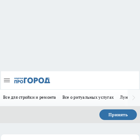
Все для стройки и ремонта
Все о ритуальных услугах
Лунно-по
Принять