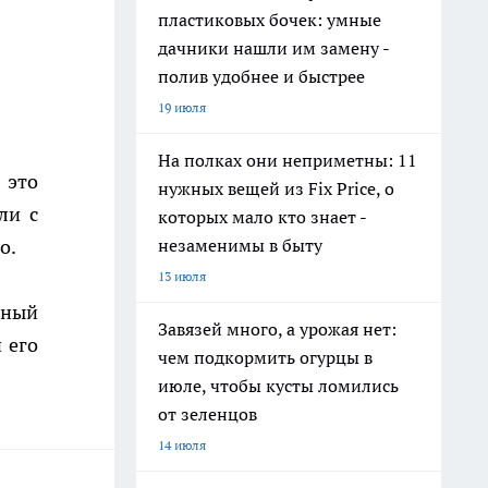
пластиковых бочек: умные
дачники нашли им замену -
полив удобнее и быстрее
19 июля
На полках они неприметны: 11
 это
нужных вещей из Fix Price, о
ли с
которых мало кто знает -
о.
незаменимы в быту
13 июля
вный
Завязей много, а урожая нет:
 его
чем подкормить огурцы в
июле, чтобы кусты ломились
от зеленцов
14 июля