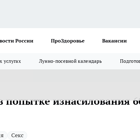
вости России
ПроЗдоровье
Вакансии
х услугах
Лунно-посевной календарь
Подгото
 попытке изнасилования 6
ия
Секс