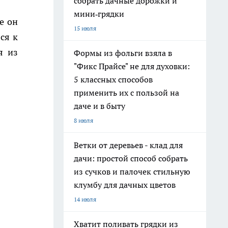
собрать дачные дорожки и
мини‑грядки
е он
15 июля
ся к
я из
Формы из фольги взяла в
"Фикс Прайсе" не для духовки:
5 классных способов
применить их с пользой на
даче и в быту
8 июля
Ветки от деревьев - клад для
дачи: простой способ собрать
из сучков и палочек стильную
клумбу для дачных цветов
14 июля
Хватит поливать грядки из