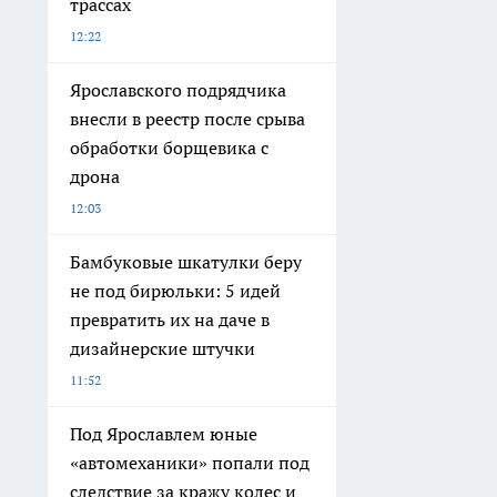
трассах
12:22
Ярославского подрядчика
внесли в реестр после срыва
обработки борщевика с
дрона
12:03
Бамбуковые шкатулки беру
не под бирюльки: 5 идей
превратить их на даче в
дизайнерские штучки
11:52
Под Ярославлем юные
«автомеханики» попали под
следствие за кражу колес и