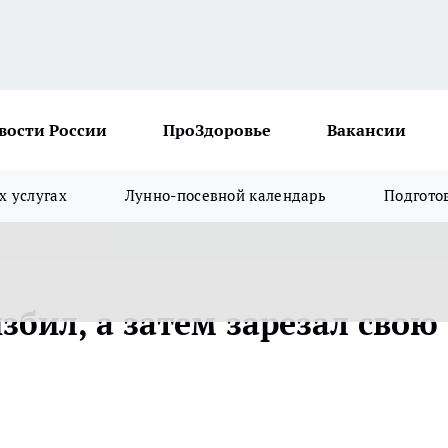
вости России
ПроЗдоровье
Вакансии
х услугах
Лунно-посевной календарь
Подгото
збил, а затем зарезал свою