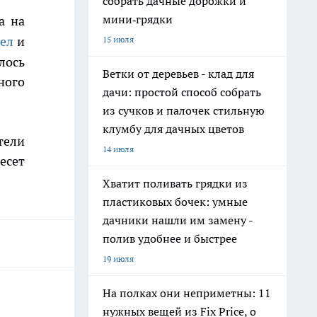
собрать дачные дорожки и
мини‑грядки
а на
тел
и
15 июля
лось
Ветки от деревьев - клад для
ного
дачи: простой способ собрать
из сучков и палочек стильную
клумбу для дачных цветов
тели
14 июля
есет
Хватит поливать грядки из
пластиковых бочек: умные
дачники нашли им замену -
полив удобнее и быстрее
19 июля
На полках они неприметны: 11
нужных вещей из Fix Price, о