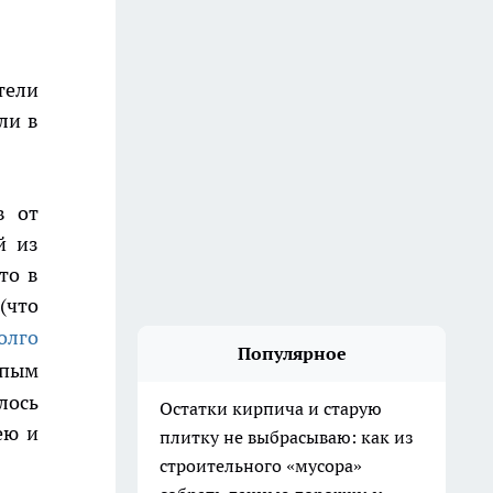
тели
ли в
в от
й из
то в
(что
олго
Популярное
упым
лось
Остатки кирпича и старую
ею и
плитку не выбрасываю: как из
строительного «мусора»