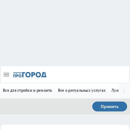
Все для стройки и ремонта
Все о ритуальных услугах
Лунно-по
Принять