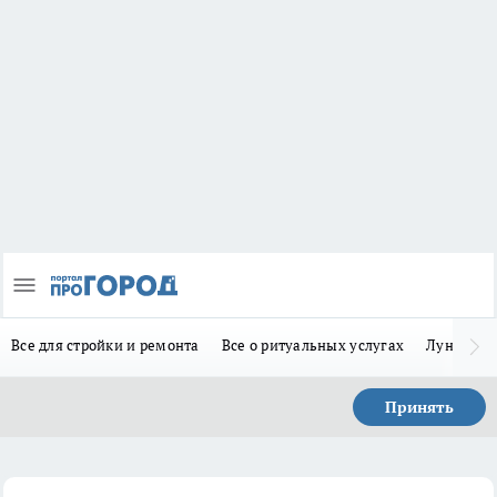
Все для стройки и ремонта
Все о ритуальных услугах
Лунно-по
Принять