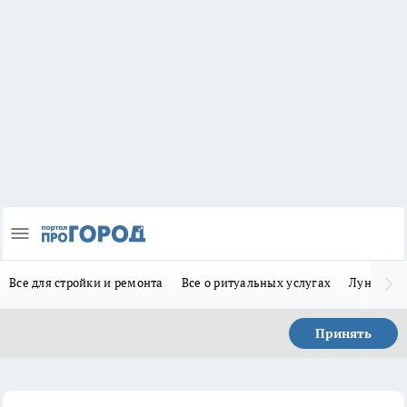
Все для стройки и ремонта
Все о ритуальных услугах
Лунно-по
Принять