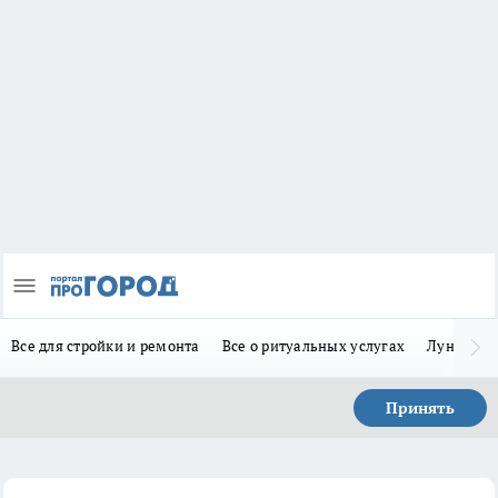
Все для стройки и ремонта
Все о ритуальных услугах
Лунно-по
Принять