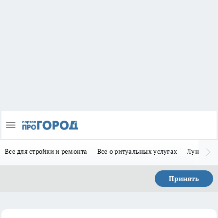
Все для стройки и ремонта
Все о ритуальных услугах
Лунно-по
Принять