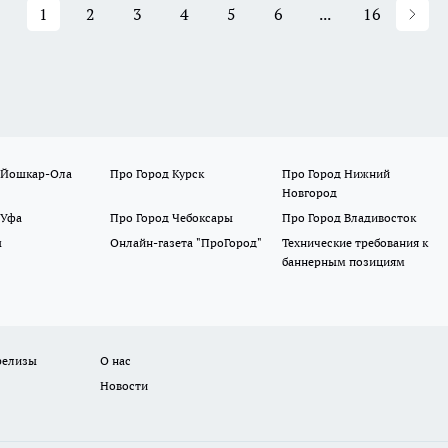
1
2
3
4
5
6
...
16
 Йошкар-Ола
Про Город Курск
Про Город Нижний
Новгород
 Уфа
Про Город Чебоксары
Про Город Владивосток
ы
Онлайн-газета "ПроГород"
Технические требования к
баннерным позициям
релизы
О нас
Новости