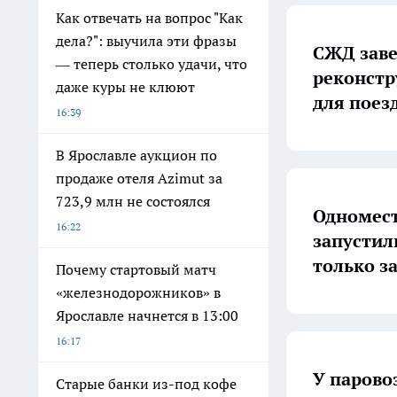
Как отвечать на вопрос "Как
дела?": выучила эти фразы
СЖД заве
— теперь столько удачи, что
реконстр
даже куры не клюют
для поезд
16:39
В Ярославле аукцион по
продаже отеля Azimut за
723,9 млн не состоялся
Одномест
16:22
запустили
только з
Почему стартовый матч
«железнодорожников» в
Ярославле начнется в 13:00
16:17
У парово
Старые банки из-под кофе