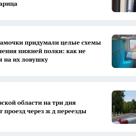
царица
мамочки придумали целые схемы
чения нижней полки: как не
я на их ловушку
вской области на три дня
т проезд через ж д переезды