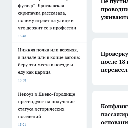
Не пусти
футляр”: Ярославская
проводни
скрипачка рассказала,
уживаютс
почему играет на улице и
что держит ее в профессии
13:48
Нижняя полка или верхняя,
Проверку
в начале или в конце вагона:
после 18
беру эти места в поезде и
перенесл
еду как царица
13:39
Некоуз и Диево-Городище
претендуют на получение
Конфликт
статуса исторических
пассажир
поселений
основани
13:01