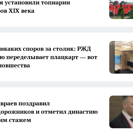
я установили топиарии
ов XIX века
икаких споров за столик: РЖД
ю переделывает плацкарт — вот
новшества
враев поздравил
орожников и отметил династию
ним стажем