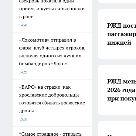
свекровь показала один
приём, и кусты снова пошли
в рост
РЖД пост
14:41
пассажир
«Локомотив» отправил в
нижней
фарм-клуб четырех игроков,
включая одного из лучших
бомбардиров «Локо»
14:21
РЖД меня
«БАРС» на страже: как
2026 год
ярославские добровольцы
при поку
готовятся сбивать вражеские
дроны
13:51
“Самое страшное - открыть