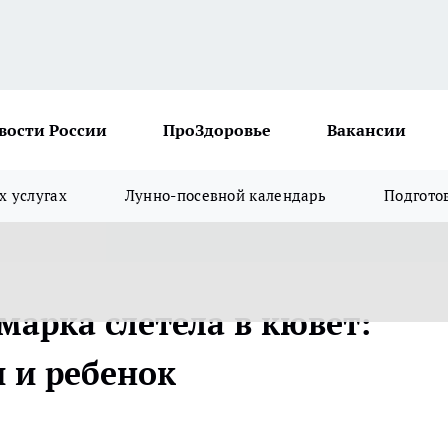
вости России
ПроЗдоровье
Вакансии
х услугах
Лунно-посевной календарь
Подгото
марка слетела в кювет:
 и ребенок