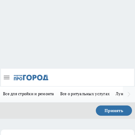
Все для стройки и ремонта
Все о ритуальных услугах
Лунно-по
Принять