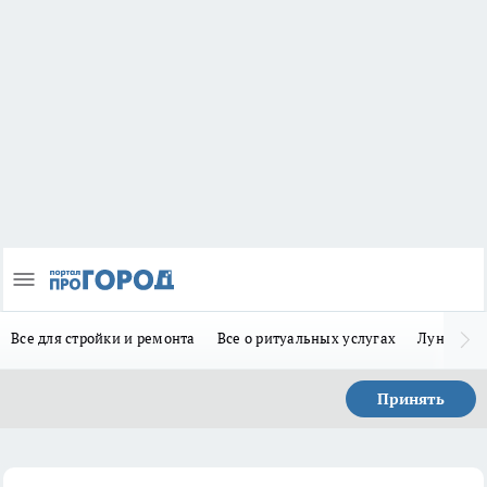
Все для стройки и ремонта
Все о ритуальных услугах
Лунно-по
Принять