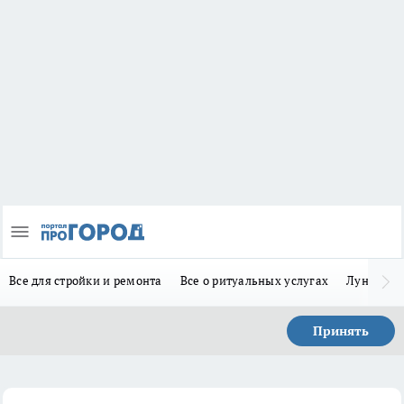
Все для стройки и ремонта
Все о ритуальных услугах
Лунно-по
Принять