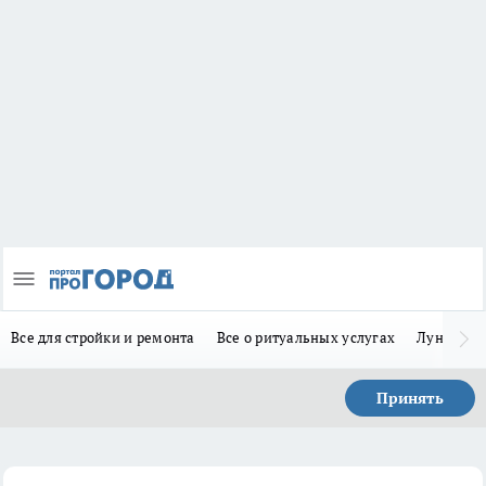
Все для стройки и ремонта
Все о ритуальных услугах
Лунно-по
Принять