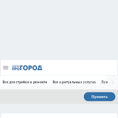
Все для стройки и ремонта
Все о ритуальных услугах
Лунно-по
Принять