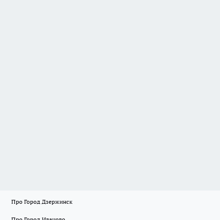
Про Город Дзержинск
Про Город Иваново