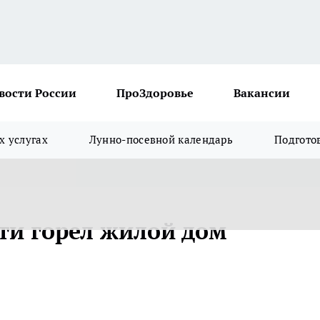
вости России
ПроЗдоровье
Вакансии
х услугах
Лунно-посевной календарь
Подгото
сти горел жилой дом