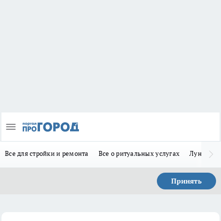
Все для стройки и ремонта
Все о ритуальных услугах
Лунно-по
Принять