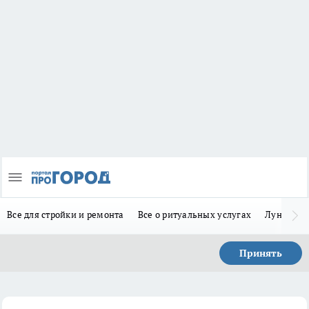
Все для стройки и ремонта
Все о ритуальных услугах
Лунно-по
Принять